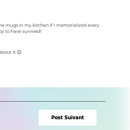
l the mugs in my kitchen if I memorialized every
py to have survived!
 about it 😉
Post Suivant