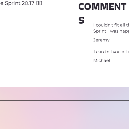
COMMENT
print 20.17 🕵️‍♂️
S
I couldn't fit al
Sprint I was hap
Jeremy
I can tell you all
Michaël