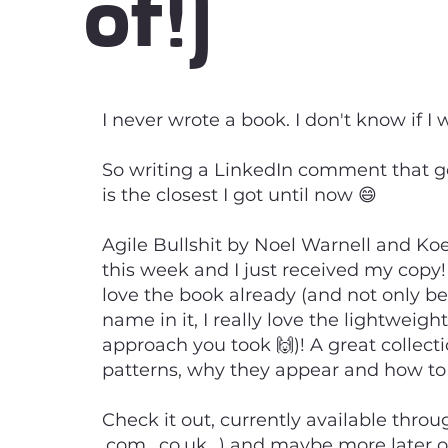
of!)
I never wrote a book. I don't know if I w
So writing a LinkedIn comment that ge
is the closest I got until now 😄
Agile Bullshit by Noel Warnell and K
this week and I just received my copy
love the book already (and not only b
name in it, I really love the lightweig
approach you took 🙌)! A great collecti
patterns, why they appear and how t
Check it out, currently available throu
.com, .co.uk...) and maybe more later 