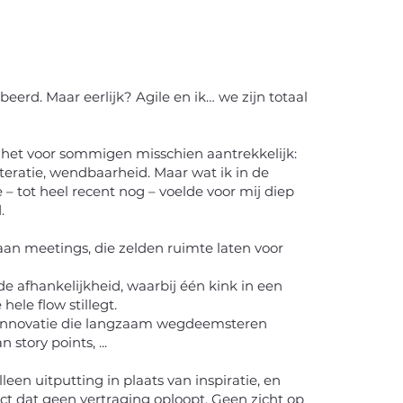
beerd. Maar eerlijk? Agile en ik… we zijn totaal
 het voor sommigen misschien aantrekkelijk:
eratie, wendbaarheid. Maar wat ik in de
e – tot heel recent nog – voelde voor mij diep
.
aan meetings, die zelden ruimte laten voor
de afhankelijkheid, waarbij één kink in een
ele flow stillegt.
en innovatie die langzaam wegdeemsteren
 story points, ...
alleen uitputting in plaats van inspiratie, en
ct dat geen vertraging oploopt. Geen zicht op