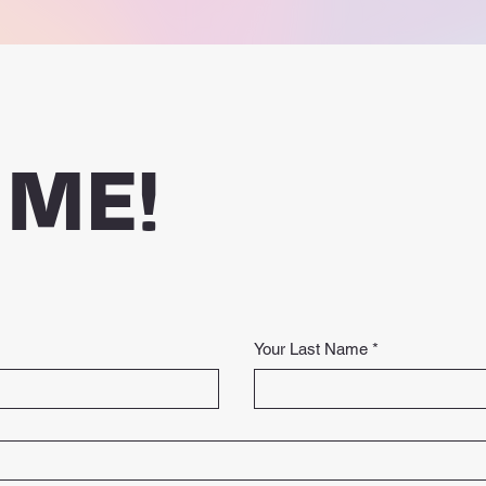
 ME!
Your Last Name
*