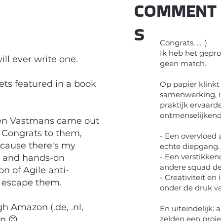
COMMENT
S
Congrats, ... :)
Ik heb het gepro
ill ever write one.
geen match.
ts featured in a book
Op papier klinkt
samenwerking, it
praktijk ervaard
ontmenselijkend
oen Vastmans came out
! Congrats to them,
- Een overvloed 
ecause there's my
echte diepgang.
- Een verstikken
ht and hands-on
andere squad de h
on of Agile anti-
- Creativiteit 
o escape them.
onder de druk van
gh Amazon (.de, .nl,
En uiteindelijk: 
zelden een proje
on 😊