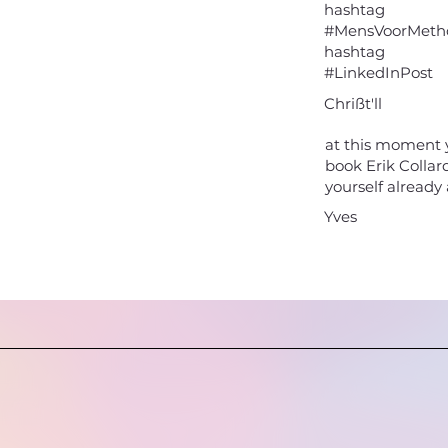
hashtag
#MensVoorMeth
hashtag
#LinkedInPost
Chrißt'll
at this moment 
book Erik Collar
yourself already 
Yves