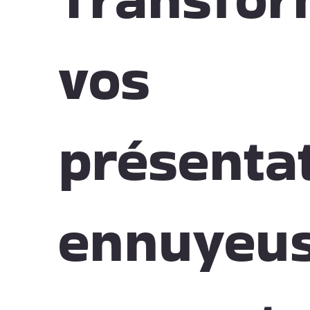
vos
présenta
ennuyeus