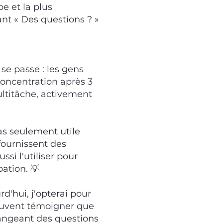
e et la plus
ant « Des questions ? »
se passe : les gens
concentration après 3
ltitâche, activement
 pas seulement utile
fournissent des
ssi l'utiliser pour
ation. 💡
urd'hui, j'opterai pour
 peuvent témoigner que
langeant des questions