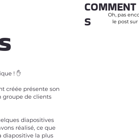
COMMENT
Oh, pas enco
S
le post su
fs
ique ! ✋
nt créée présente son
n groupe de clients
uelques diapositives
avons réalisé, ce que
 diapositive la plus