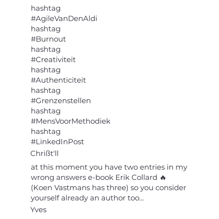
hashtag
#AgileVanDenAldi
hashtag
#Burnout
hashtag
#Creativiteit
hashtag
#Authenticiteit
hashtag
#Grenzenstellen
hashtag
#MensVoorMethodiek
hashtag
#LinkedInPost
Chrißt'll
at this moment you have two entries in my
wrong answers e-book Erik Collard 🔥
(Koen Vastmans has three) so you consider
yourself already an author too...
Yves