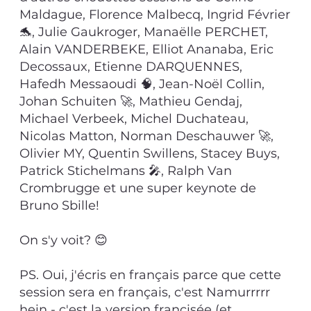
Maldague, Florence Malbecq, Ingrid Février
🐬, Julie Gaukroger, Manaëlle PERCHET,
Alain VANDERBEKE, Elliot Ananaba, Eric
Decossaux, Etienne DARQUENNES,
Hafedh Messaoudi 🧠, Jean-Noël Collin,
Johan Schuiten 🚀, Mathieu Gendaj,
Michael Verbeek, Michel Duchateau,
Nicolas Matton, Norman Deschauwer 🚀,
Olivier MY, Quentin Swillens, Stacey Buys,
Patrick Stichelmans 🎤, Ralph Van
Crombrugge et une super keynote de
Bruno Sbille!
On s'y voit? 😊
PS. Oui, j'écris en français parce que cette
session sera en français, c'est Namurrrrr
hein - c'est la version francisée (et