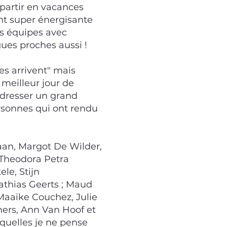
 partir en vacances
t super énergisante
es équipes avec
ègues proches aussi !
ces arrivent" mais
 meilleur jour de
 adresser un grand
ersonnes qui ont rendu
aan, Margot De Wilder,
 Theodora Petra
le, Stijn
thias Geerts ; Maud
Maaike Couchez, Julie
mers, Ann Van Hoof et
quelles je ne pense