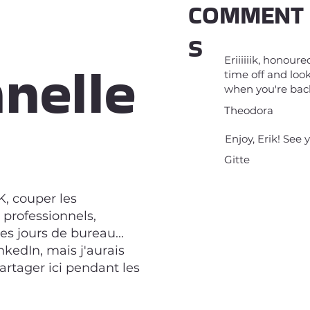
COMMENT
S
nelle
Eriiiiiik, honou
time off and lo
when you're bac
Theodora
Enjoy, Erik! See 
Gitte
, couper les
professionnels,
les jours de bureau...
nkedIn, mais j'aurais
rtager ici pendant les