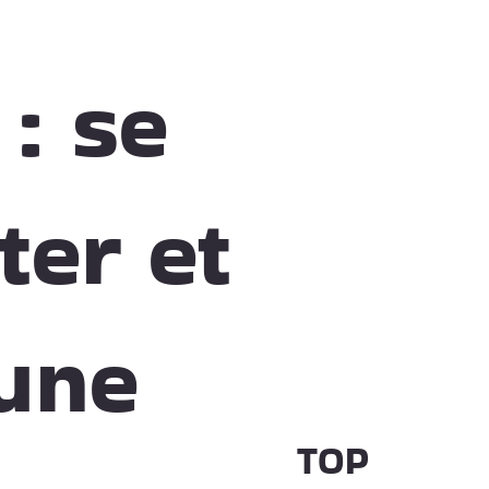
: se
ter et
 une
TOP