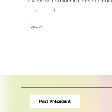
Je viens de terminer le cours « Learnin
3
1
View on
Post Précédent