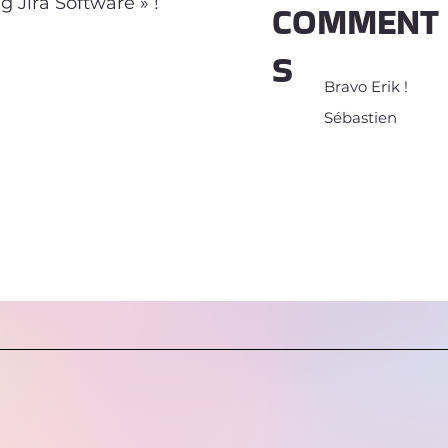
g Jira Software » !
COMMENT
S
Bravo Erik !
Sébastien