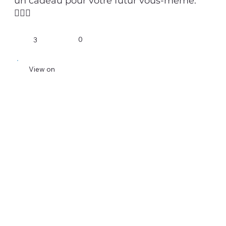
un cadeau pour votre futur vous-même.
💁🏻‍♂️
0
3
View on