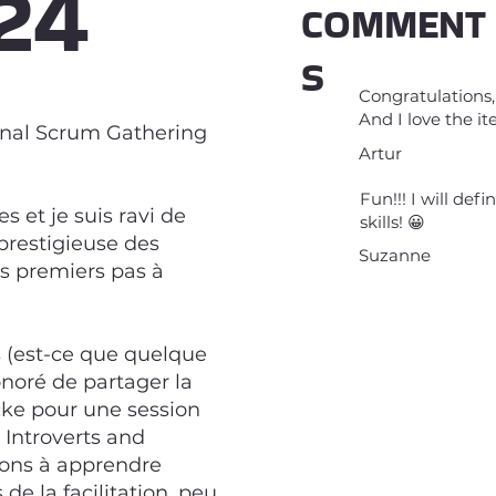
24
COMMENT
S
Congratulations, 
And I love the ite
onal Scrum Gathering
Artur
Fun!!! I will def
s et je suis ravi de
skills! 😀
 prestigieuse des
Suzanne
s premiers pas à
is (est-ce que quelque
honoré de partager la
ke pour une session
g Introverts and
erons à apprendre
e la facilitation, peu