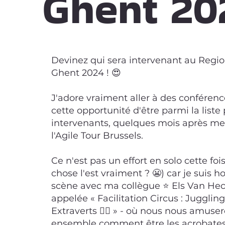
Ghent 20
Devinez qui sera intervenant au Regi
Ghent 2024 ! 😍
J'adore vraiment aller à des conférence
cette opportunité d'être parmi la liste
intervenants, quelques mois après me
l'Agile Tour Brussels.
Ce n'est pas un effort en solo cette fo
chose l'est vraiment ? 😬) car je suis 
scène avec ma collègue ⭐ Els Van Hec
appelée « Facilitation Circus : Jugglin
Extraverts 🤹‍♀️ » - où nous nous amus
ensemble comment être les acrobates d