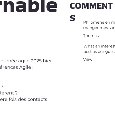
rnable
COMMENT
S
Philomene en mo
manger mes san
Thomas
What an interest
post as our gues
View
Journée agile 2025 hier
érences Agile :
 ?
férent ?
re fois des contacts