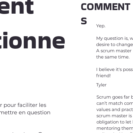
ent
COMMENT
S
tionne
Yep.
My question is, 
desire to change
A scrum master 
the same time.
I believe it's po
friend!
Tyler
Scrum goes far b
can’t match comp
our faciliter les
values and pract
emettre en question
scrum master is
obligation to le
mentoring them 