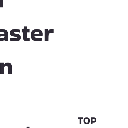
aster
un
TOP