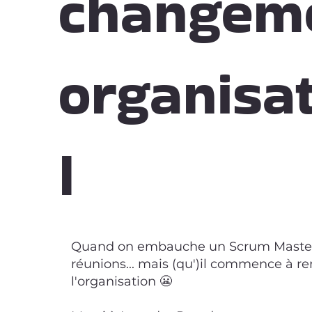
changem
organisa
l
Quand on embauche un Scrum Master p
réunions... mais (qu')il commence à r
l'organisation 😬