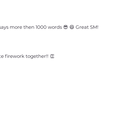
says more then 1000 words 😎 😄 Great SM!
te firework together!! 👏