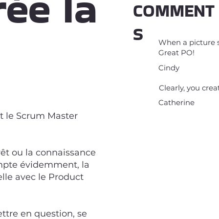
ée la
COMMENT
S
When a picture 
Great PO!
Cindy
Clearly, you crea
Catherine
et le Scrum Master
rêt ou la connaissance
ompte évidemment, la
lle avec le Product
ttre en question, se